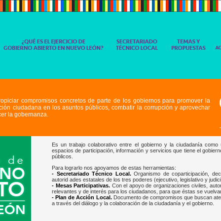
 propiciar compromisos concretos de parte de los gobiernos para promover la
ación ciudadana en los asuntos públicos, combatir la corrupción y aprovechar
cer la gobernanza.
Es un trabajo colaborativo entre el gobierno y la ciudadanía como
espacios de participación, información y servicios que tiene el gobie
públicos.
Para lograrlo nos apoyamos de estas herramientas:
- Secretariado Técnico Local.
Organismo de coparticipación, deci
autorid ades estatales de los tres poderes (ejecutivo, legislativo y judi
- Mesas Participativas.
Con el apoyo de organizaciones civiles, autor
relevantes y de interés para los ciudadanos, para que éstas se vuelv
- Plan de Acción Local.
Documento de compromisos que buscan atende
a través del diálogo y la colaboración de la ciudadanía y el gobierno.